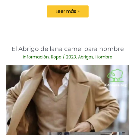
Ideas
Leer más »
de
moda
a
crochet
El Abrigo de lana camel para hombre
de
Información
,
Ropa
/
2023
,
Abrigos
,
Hombre
2023