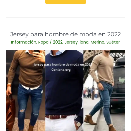
llevar
un
jersey
con
Jersey para hombre de moda en 2022
estilo
Información
,
Ropa
/
2022
,
Jersey
,
lana
,
Merino
,
Suéter
en
2023