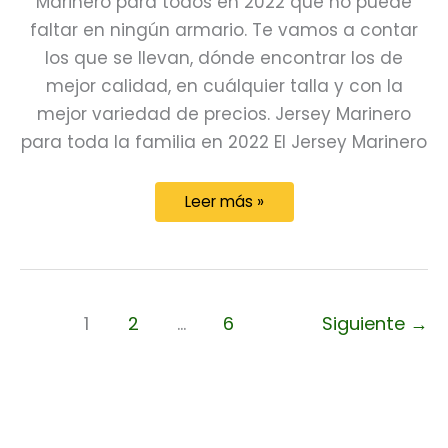
Marinero para todos en 2022 que no puede
faltar en ningún armario. Te vamos a contar
los que se llevan, dónde encontrar los de
mejor calidad, en cuálquier talla y con la
mejor variedad de precios. Jersey Marinero
para toda la familia en 2022 El Jersey Marinero
Jersey
Leer más »
Marinero
para
todos
en
1
2
…
6
Siguiente
→
2022