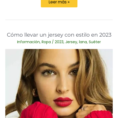
Gorros
Leer más »
de
lana
para
mujer
Cómo llevar un jersey con estilo en 2023
en
Información
,
Ropa
/
2023
,
Jersey
,
lana
,
Suéter
2023