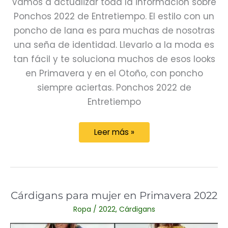
Vamos a actualizar toda la información sobre
Ponchos 2022 de Entretiempo. El estilo con un
poncho de lana es para muchas de nosotras
una seña de identidad. Llevarlo a la moda es
tan fácil y te soluciona muchos de esos looks
en Primavera y en el Otoño, con poncho
siempre aciertas. Ponchos 2022 de
Entretiempo
Ponchos
Leer más »
2022
de
Entretiempo
Cárdigans para mujer en Primavera 2022
Ropa
/
2022
,
Cárdigans