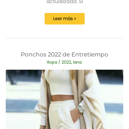
actualizada. Si
La
Leer más »
ropa
a
crochet
es
Ponchos 2022 de Entretiempo
tendencia
Ropa
/
2022
,
lana
en
2022