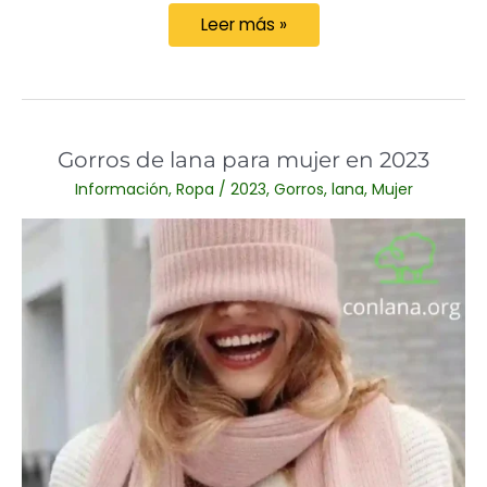
El
Leer más »
Abrigo
de
lana
camel
Gorros de lana para mujer en 2023
para
Información
,
Ropa
/
2023
,
Gorros
,
lana
,
Mujer
hombre